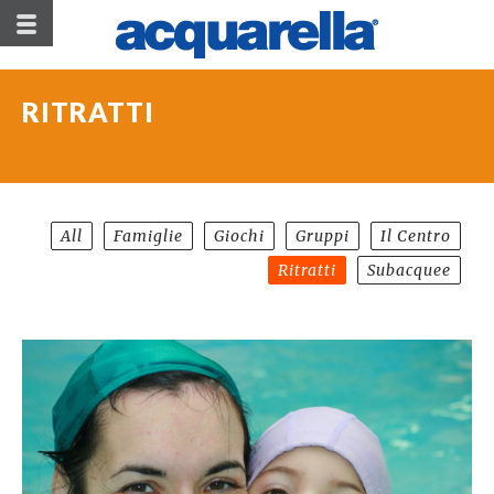
RITRATTI
All
Famiglie
Giochi
Gruppi
Il Centro
Ritratti
Subacquee