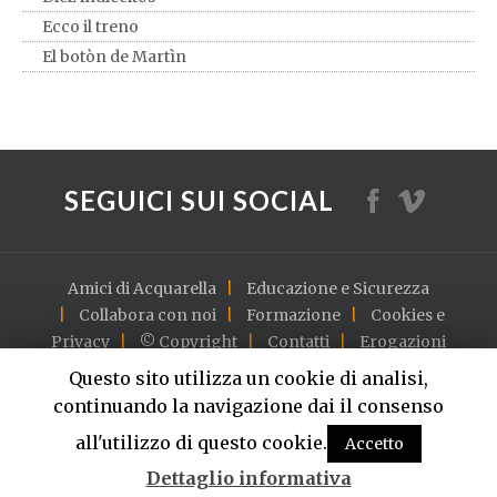
Ecco il treno
El botòn de Martìn
El payaso Plin Plin
Farfallina bella bianca
Fischiettando Felice
Fra Martino campanaro
SEGUICI SUI SOCIAL
Giro giro tondo
Il caffè della Pepina
Il Cocomero
Amici di Acquarella
Educazione e Sicurezza
Il Cow-Boy Piero
Collabora con noi
Formazione
Cookies e
Il dragone
Privacy
© Copyright
Contatti
Erogazioni
I due leocorni
English version
Questo sito utilizza un cookie di analisi,
Il Funghetto
continuando la navigazione dai il consenso
Il galletto
S.S.D. Acquarella a r.l. - C.F./P.IVA 10502720013 - Via Ferrere
all'utilizzo di questo cookie.
9 - 10139 Torino - Tel. +39 0113821404
Accetto
Il Grillo
© Copyright 1994 Acquarella - tutti i diritti riservati
Il Pesciolino
Dettaglio informativa