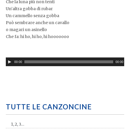
Che la luna più non tenti
Un’altra gobba di rubar
Un cammello senza gobba
Può sembrare anche un cavallo
o magari un asinello
Che fa: hi ho, hi ho, hi hooooooo
00:00
00:00
TUTTE LE CANZONCINE
1, 2, 3…