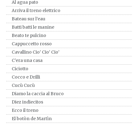
Al agua pato
Arriva il treno elettrico
Bateau sur l’eau
Batti batti le manine
Beato te pulcino
Cappuccetto rosso
Cavallino Cio’ Cio’ Cio’
C’era una casa
Ciciotto
Cocco e Drilli
Cucù Cucù
Diamo la caccia al Bruco
Diez indiecitos
Ecco il treno
El botòn de Martìn
El payaso Plin Plin
Farfallina bella bianca