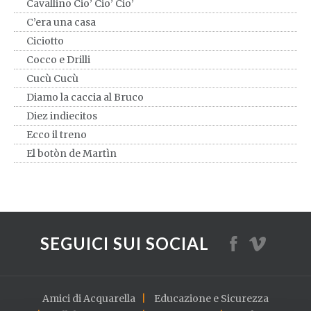
Cavallino Cio’ Cio’ Cio’
C’era una casa
Ciciotto
Cocco e Drilli
Cucù Cucù
Diamo la caccia al Bruco
Diez indiecitos
Ecco il treno
El botòn de Martìn
El payaso Plin Plin
Farfallina bella bianca
Fischiettando Felice
Fra Martino campanaro
SEGUICI SUI SOCIAL
Giro giro tondo
Il caffè della Pepina
Il Cocomero
Amici di Acquarella
Educazione e Sicurezza
Il Cow-Boy Piero