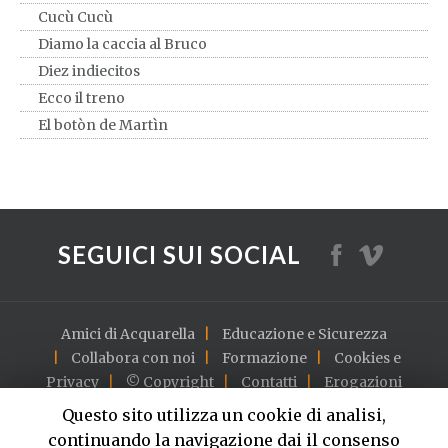
Cucù Cucù
Diamo la caccia al Bruco
Diez indiecitos
Ecco il treno
El botòn de Martìn
El payaso Plin Plin
Farfallina bella bianca
Fischiettando Felice
Fra Martino campanaro
SEGUICI SUI SOCIAL
Giro giro tondo
Il caffè della Pepina
Il Cocomero
Amici di Acquarella
Educazione e Sicurezza
Il Cow-Boy Piero
Collabora con noi
Formazione
Cookies e
Il dragone
Privacy
© Copyright
Contatti
Erogazioni
I due leocorni
English version
Questo sito utilizza un cookie di analisi,
Il Funghetto
continuando la navigazione dai il consenso