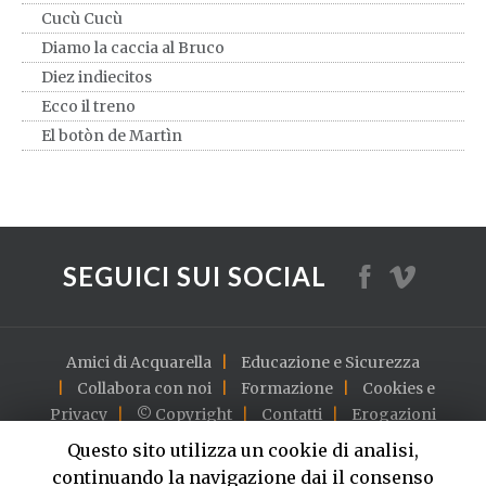
Cucù Cucù
Diamo la caccia al Bruco
Diez indiecitos
Ecco il treno
El botòn de Martìn
El payaso Plin Plin
Farfallina bella bianca
Fischiettando Felice
Fra Martino campanaro
SEGUICI SUI SOCIAL
Giro giro tondo
Il caffè della Pepina
Il Cocomero
Amici di Acquarella
Educazione e Sicurezza
Il Cow-Boy Piero
Collabora con noi
Formazione
Cookies e
Il dragone
Privacy
© Copyright
Contatti
Erogazioni
I due leocorni
English version
Questo sito utilizza un cookie di analisi,
Il Funghetto
continuando la navigazione dai il consenso