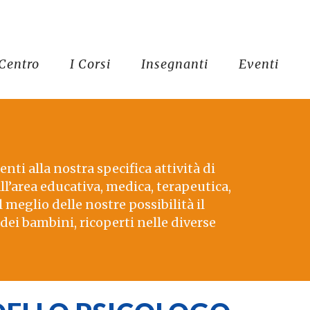
 Centro
I Corsi
Insegnanti
Eventi
nti alla nostra specifica attività di
ll’area educativa, medica, terapeutica,
 meglio delle nostre possibilità il
dei bambini, ricoperti nelle diverse