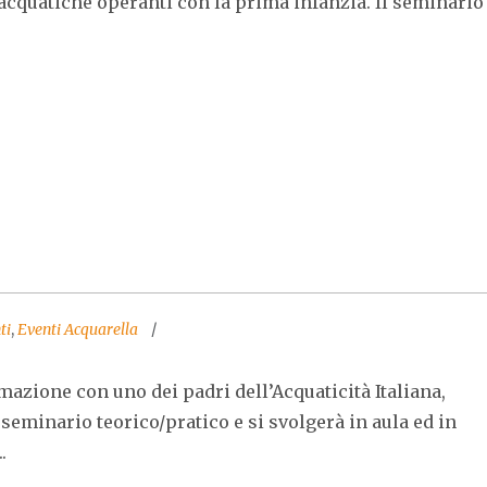
 acquatiche operanti con la prima infanzia. Il seminario
ti
,
Eventi Acquarella
mazione con uno dei padri dell’Acquaticità Italiana,
 seminario teorico/pratico e si svolgerà in aula ed in
.