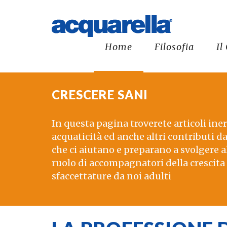
Home
Filosofia
Il
CRESCERE SANI
In questa pagina troverete articoli inere
acquaticità ed anche altri contributi da
che ci aiutano e preparano a svolgere al
ruolo di accompagnatori della crescita 
sfaccettature da noi adulti