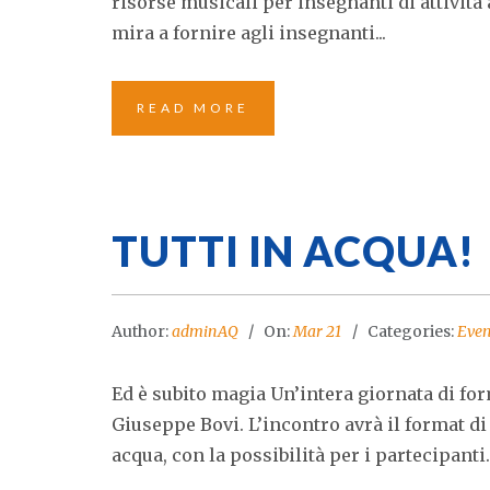
risorse musicali per insegnanti di attività
mira a fornire agli insegnanti...
READ MORE
TUTTI IN ACQUA!
Author:
adminAQ
On:
Mar 21
Categories:
Even
Ed è subito magia Un’intera giornata di for
Giuseppe Bovi. L’incontro avrà il format di
acqua, con la possibilità per i partecipanti..