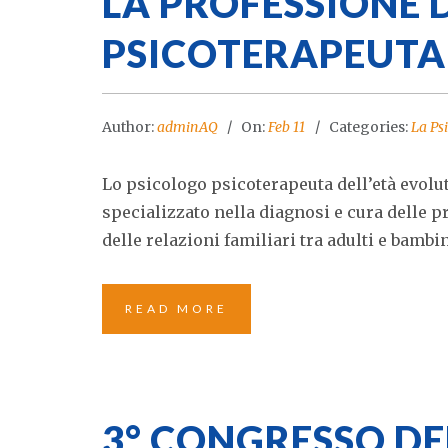
LA PROFESSIONE 
PSICOTERAPEUTA 
Author:
adminAQ
On:
Feb 11
Categories:
La Ps
Lo psicologo psicoterapeuta dell’età evolut
specializzato nella diagnosi e cura delle 
delle relazioni familiari tra adulti e bambini
READ MORE
3° CONGRESSO DE